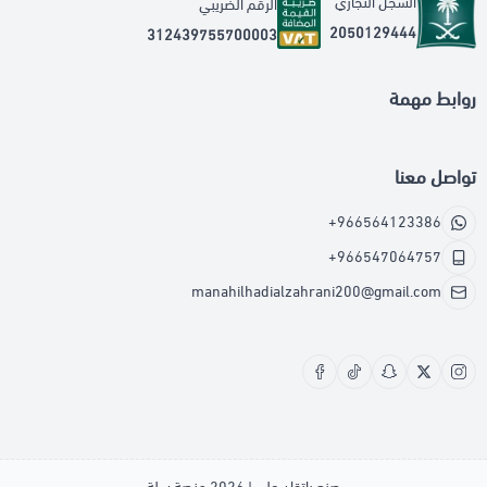
السجل التجاري
الرقم الضريبي
2050129444
312439755700003
روابط مهمة
تواصل معنا
+966564123386
+966547064757
manahilhadialzahrani200@gmail.com