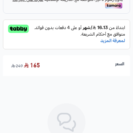
السعر
165
249