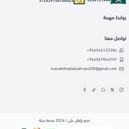
2050129444
312439755700003
روابط مهمة
تواصل معنا
+966564123386
+966547064757
manahilhadialzahrani200@gmail.com
صنع بإتقان على | 2026
منصة سلة