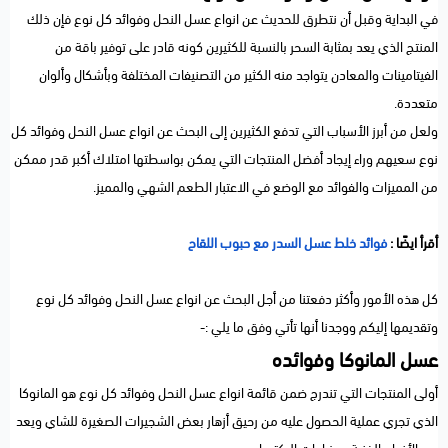
في البداية وقبل أن نتطرق للحديث عن انواع عسل النحل وفوائد كل نوع فإن ذلك
المنتج الذي يعد بمثابة السحر بالنسبة للكثيرين كونه قادر على توفير باقة من
الفيتامينات والمعادن يتواجد منه الكثير من التصنيفات المختلفة وبأشكال وألوان
متعددة.
ولعل من أبرز الأسباب التي تدفع الكثيرين إلى البحث عن انواع عسل النحل وفوائد كل
نوع سعيهم وراء إيجاد أفضل المنتجات التي يمكن بواسطتها امتلاك أكبر قدر ممكن
من المميزات والفوائد مع الوضع في الاعتبار الطعم الشهي والمميز.
أقرأ ايضًا :
فوائد خلط عسل السدر مع حبوب اللقاح
كل هذه الأمور وأكثر دفعتنا من أجل البحث عن انواع عسل النحل وفوائد كل نوع
وتقديمها إليكم ووجدنا أنها تأتي وفق ما يلي :-
عسل المانوكا وفوائده
أولى المنتجات التي تندرج ضمن قائمة انواع عسل النحل وفوائد كل نوع هو المانوكا
الذي تجري عملية الحصول عليه من رحيق أزهار بعض الشجيرات الصغيرة للشاي ويعد