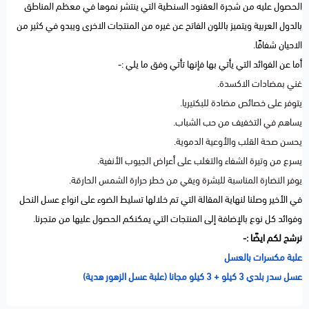
الحصول عليه من شجرة العقنود السنطية التي ينتشر نموها في معظم المناطق
بالدول العربية ويتميز باللون الفاتح عن غيره من المنتجات الاخرى ويبدو في كثير من
الاحيان شفافًا.
أما عن الفوائد التي يأتي بها فإنها تأتي وفق ما يلي :-
غني بمضادات الاكسدة.
يتوفر على خصائص مضادة للبكتيريا.
يساهم في التخفيف من حب الشباب.
يحسن صحة القلب والأوعية الدموية.
يسرع من وتيرة الشفاء والتغلب على أعراض الجيوب الأنفية.
يوفر النضارة المناسبة للبشرة ويقي من خطر حرارة الشمس الحارقة.
في الأخير وصلنا لنهاية المقالة التي تم خلالها تسليط الضوء على انواع عسل النحل
وفوائد كل نوع بالإضافة إلى المنتجات التي يمكنكم الحصول عليها من متجرنا.
نرشح لكم ايضًا :-
علبة مكسرات بالعسل
عسل سدر بلدي 3 كيلو + 3 كيلو مجانا (علبة عسل الزهور هدية)