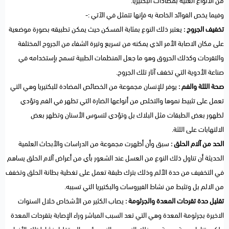
من الأنواع الغنية بمضادات البكتيريا.
وفيما يخص الفوائد الخاصة به فإنها تتمثل في الآتي :-
تخفيف الجروح :
يعتبر ذلك النوع بمثابة المسكن حيث يمكن تطبيقه بصورة موضعية
على مكان الاصابة الأمر الذي يمكنه من تسريع وتيرة الشفاء من الجروح المختلفة
والتقرحات وكذلك الحروق وهو ما جعل المنظمات الطبية تسمح بإستخدامه في
صناعة الأدوية التي تخفف آثار تلك الجروح.
صحة اللثة والفم :
يوفر للإنسان مجموعة من الخصائص المضادة للبكتيريا وهي التي
تعمل على تثبيط نموها والتخلص من أنواعها الضارة التي تظهر في الفم وتؤدي
لظهور بعض الطبقات مثل البلاك بل وتؤدي لتسوس الأسنان وتظهر بعض
الالتهابات على اللثة.
الحد من آلام الحلق :
سبق وأن أظهرت مجموعة من الدراسات والأبحاث العلمية
الحديثة أن تناول ذلك النوع من العسل عند الشعور بأي من أعراض آلام الحلق يساهم
في التخفيف من حدة الألم وذلك بترك طبقة تعمل على تغطية بطانة الحلق وتخفف
من الالم بل وتثبط من نشاط الفيروسات والبكتيريا التي تسببه.
تقليل حدة تقرحات المعدة والجرثومة :
يصاب الكثير من الأشخاص خلال السنوات
الاخيرة بجرثومة المعدة وهي التي تعد السبب المباشر وراء الإصابة بتقرحات المعدة