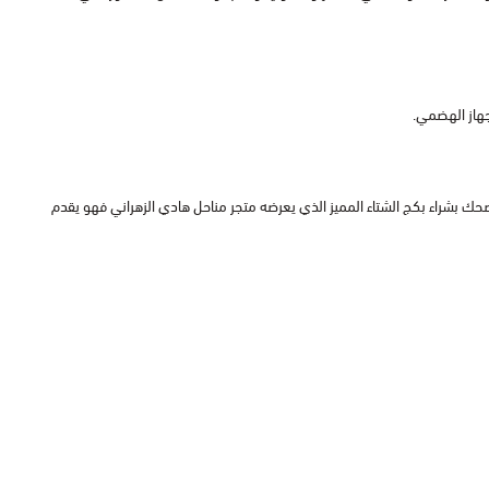
هاز الهضمي.
حك بشراء بكج الشتاء المميز الذي يعرضه متجر مناحل هادي الزهراني فهو يقدم