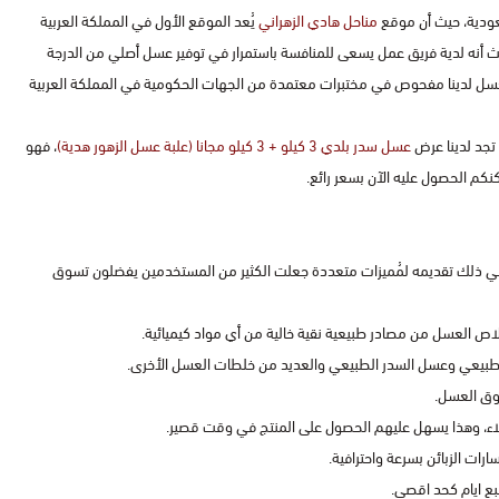
ودية، حيث أن موقع
مناحل هادي الزهراني
يُعد الموقع الأول في المملكة العربية
خصص في بيع جميع أنواع الأعسال منذ أكثر من 25 سنة، حيث أنه لدية فريق عمل يسعى للمنافسة باستمرار في توفير عسل أصلي من الدرجة
لكل لان أي نوع من العسل لدينا مفحوص في مختبرات معتمدة من الجهات الحكومية في المملكة العربية
 تجد لدينا عرض
عسل سدر بلدي 3 كيلو + 3 كيلو مجانا (علبة عسل الزهور هدية)
، فهو
كنكم الحصول عليه الآن بسعر رائع.
في ذلك تقديمه لمُميزات متعددة جعلت الكثير من المستخدمين يفضلون تسوق
لطبيعي وعسل السدر الطبيعي والعديد من خلطات العسل الأخرى.
وق العسل.
لاء، وهذا يسهل عليهم الحصول على المنتج في وقت قصير.
رات الزبائن بسرعة واحترافية.
 ايام كحد اقصى.