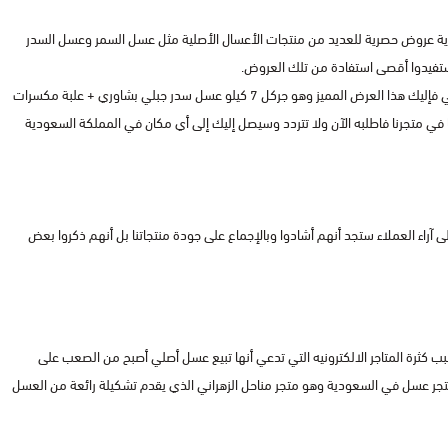
ية عروض حصرية للعديد من منتجات الأعسال الأصلية مثل عسل السمر وعسل السدر
 يستفيدوا أقصى استفادة من تلك العروض.
فإن كنت تريد معرفة أحد العروض الحصرية التي يقدمها متجر مناحل الزهراني فإليك هذا العرض المميز وهو جركل 7 كيلو عسل سدر جبلي بشاوري + علبة مكسرات
ًا في متجرنا فاطلبه الآن ولا تتردد وسيصل إليك إلى أي مكان في المملكة السعودية
لى آراء العملاء ستجد أنهم أشادوا وبالإجماع على جودة منتجاتنا بل أنهم ذكروا بعض
 كثرة المتاجر الالكترونيه التي تدعي أنها تبيع عسل أصلي أصبح من الصعب على
تجر عسل في السعودية وهو متجر مناحل الزهراني الذي يقدم تشكيلة رائعة من العسل