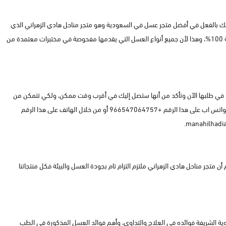
أنك بالفعل في أفضل متجر عسل في السعودية وهو متجر مناحل هادي الزهراني الذي
يمتلك خبرة تتجاوز 25 عام، كما أنه بقدم بالفعل عسل أصلي مضمون بنسبة 100%، وهذا لأن جميع أنواع العسل التي يقدمها مفحوصة في مختبرات معتمدة من
دد في طلبها الآن وتأكد من أنها ستصل إليك في أقرب وقت ممكن، ولكي تتمكن من
طلب المنتج الذي ترغب فيه قم بالتواصل مع فريق عمل متجرنا من خلال الواتس اب على هذا الرقم +966547064757 أو من خلال الهاتف على هذا الرقم
.
manahilhadi
2 عام فإننا نؤكد لعملائنا الكرام أن متجر مناحل هادي الزهراني ملتزم التزام تام بجودة العسل والبيئة فكل منتجاتنا
وية الشريفة فوائده في العلاج والتداوي، وأهم فوائد العسل المذكورة في الطب