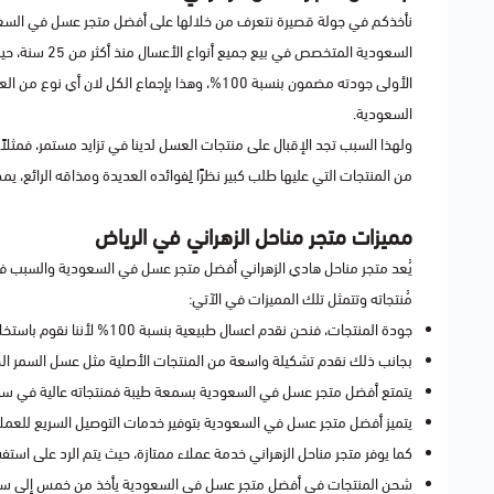
نأخذكم في جولة قصيرة نتعرف من خلالها على أفضل متجر عسل في السع
السعودية المت
الأولى جودته مضمون بنسبة 100%، وهذا بإجماع ا
السعودية.
ولهذا السبب تجد الإقبال على منتجات العسل لدينا في تزايد مستمر، فمثلاً
من المنتجات التي عليها طلب كبير نظرًا لِفوائده العديدة ومذاقه الرائع، يم
مميزات متجر مناحل الزهراني في الرياض
يُعد متجر مناحل هادي الزهراني أفضل متجر عسل في السعودية والسبب 
مُنتجاته وتتمثل تلك المميزات في الآتي:
جودة المنتجات، فنحن نقدم اعسال طبيعية بنسبة 100% لأننا نقوم باستخلاص العسل من مصادر طبيعية نقية خالية من أي مواد كيميائية.
بجانب ذلك نقدم تشكيلة واسعة من المنتجات الأصلية مثل عسل السمر ا
يتمتع أفضل متجر عسل في السعودية بسمعة طيبة فمنتجاته عالية في س
يتميز أفضل متجر عسل في السعودية بتوفير خدمات التوصيل السريع للعم
كما يوفر متجر مناحل الزهراني خدمة عملاء ممتازة، حيث يتم الرد على استفسا
شحن المنتجات في أفضل متجر عسل في السعودية يأخذ من خمس إلى سبع