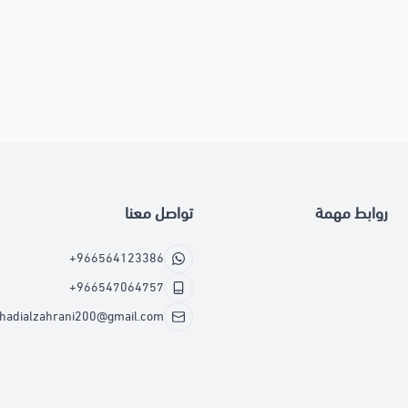
روابط مهمة
تواصل معنا
+966564123386
+966547064757
hadialzahrani200@gmail.com