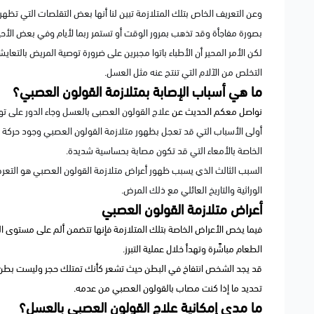
وعن التعريف الخاص بتلك المتلازمة تبين لنا أنها بعض التقلصات التي تظه
بصورة مفاجأة وقد تذهب بمرور الوقت أو تستمر ربما لأيام وفي بعض الأح
لكن الأمر المحير أن الأطباء باتوا مجبرين على ضرورة توصية المريض بال
التخلص من الآلام التي تنتج عنه مثل العسل.
ما هي أسباب الإصابة بمتلازمة القولون العصبي؟
نواصل معكم الحديث عن
علاج القولون العصبى بالعسل وجاء الدور على توض
أولى الأسباب التي قد تعجل بظهور متلازمة القولون العصبي وجود حركة ا
الخاصة بالأمعاء التي قد تكون مصابة بحساسية شديدة.
السبب الثالث الذي يسبب ظهور أعراض متلازمة القولون العصبي هو التعرض 
الوراثية والتاريخ العائلي مع ذلك المرض.
أعراض متلازمة القولون العصبي
فيما يخص الأعراض الخاصة بتلك المتلازمة فإنها تتضمن ألم على مستوى 
الطعام مباشًرة وتهدأ خلال عملية التبرز.
قد يجد الشخص انتفاخ في البطن حيث تشعر كأنك تمتلك حجر وليست بطن بس
تحديد ما إذا كنت مصاب بالقولون العصبي من عدمه.
ما مدى إمكانية علاج القولون العصبى بالعسل؟