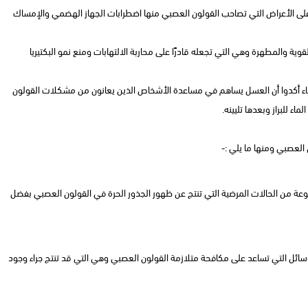
ة على الأعراض التي تصاحب القولون العصبي منها اضطرابات الجهاز الهضمي والإمساك
وية والمطهرة وهي التي تجعله قادرًا على محاربة الالتهابات ومنع نمو البكتيريا
باء أكدوا أن العسل يساهم في مساعدة الأشخاص الذين يعانون من مشكلات القولون
 للبراز وبعدها تليينه.
لعصبي ومنها ما يلي :-
وعة من الحالات المرضية التي تنتج عن ظهور الجذور الحرة في القولون العصبي بفضل
وسائل التي تساعد على مكافحة متلازمة القولون العصبي وهي التي قد تنتج جراء وجود