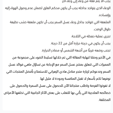
يجب ألا يتم نقله من وعاء إلى وعاء آخر.
الوعاء الذي يتواجد بداخله يجب أن يكون محكم الغلق لضمان عدم وصول الهواء إليه
وإفساده.
الملعقة التي تتواجد بداخل وعاء عسل السمر يجب أن تكون ملعقة خشب نظيفة
طوال الوقت.
تجري عملية حفظه في الثلاجة.
يجب أن يكون في درجة حرارة أقل من 22 درجة.
تجنب وضعه قريبًا من أشعة الشمس أو مصادر الحرارة.
في الأخير وصلنا لنهاية المقالة التي تم خلالها تسليط الضوء على مجموعة من
المميزات التي تتعلق بمنتج عسل السمر مع الإجابة عن تساؤل ماهي فوائد عسل
السمر وندعوكم لزيارة متجر مناحل هادي الزهراني للاستمتاع بأفضل المنتجات التي
نوفرها لكم بأسعار لا تقبل المنافسة وجودة لا مثيل لها.
لا تفوتوا الفرصة واطلب منتجاتنا الآن للحصول على عسل السمرة والحصول على
خصائصه العلاجية التي يأتي بها للتغلب على بعض الآثار الجانبية التي تخلفها الأمراض
المختلفة.