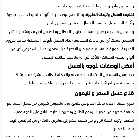
ويجعلهم قادرين على بناء العضلات بصورة طبيعية.
تخفيف السعال وتهدئة الحنجرة:
يمتلك مجموعة من التأثيرات المهدئة على الحنجرة
وأثبت القدرة على تخفيف السعال وتحسين مستوى البلع.
ورغم كل ما تقدم يجب إستشارة الطبيب المعالج وذلك من أجل معرفة ما إذا كان
الشخص يمتلك أي من حالات الحساسية تجاه العسل بأنواعه المختلفة بجانب ضرورة
المتابعة الدورية والمستمرة مع خبير التغذية قبل تضمين عسل السمر في أي من
أنواع الحمية المختلفة للتأكد من أنه مناسب لحالتك الصحية.
أفضل الوصفات للوجه بالعسل
يعد عسل السمر من المكملات الطبيعية والفعالة للعناية بالبشرة حيث يمتلك
مجموعة من الفوائد الطبيعية ويستخدم لبعض الوصفات ومنها ما يلي :-
قناع عسل السمر والليمون
تجري عملية القيام بذلك القناع عن طريق مزج ملعقتين كبيرتين من عسل السمر مع
ملعقة صغيرة من عصير الليمون الطازج وتطبيق الخليط الناتج على الوجه عقب
تجفيفه وتركه لمدة تتراوح بين خمسة عشر إلى عشرين دقيقة ومن ثم غسل الوجه
بالماء الدافئ.