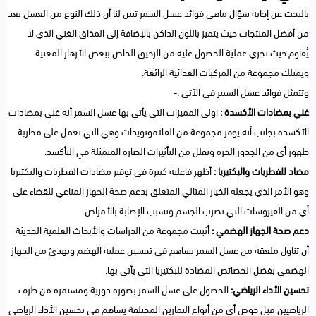
بالبحث عن إجابة سؤال ماهي فوائد عسل السمر تبين لنا أن ذلك النوع من العسل يعد
من أفضل المنتجات حيث يتميز باللون الداكن بالإضافة إلى المذاق الغني الذي لا
يُقاوم حيث تجري عملية الحصول عليه من الرحيق الخاص ببعض الأزهار المعنية
ويمتلك مجموعة من المركبات الغذائية الرائعة.
وتتمثل فوائد عسل السمر في الآتي :-
غني بمضادات الأكسدة :
اولى المميزات التي يأتي بها عسل السمر أنه غني بمضادات
الأكسدة بجانب أنه يوفر مجموعة من الفلافونويدات وهي التي تعمل على محاربة
ظهور أي من الجذور الحرة وتقلل من التأثيرات الضارة المتمثلة في التأكسد.
مضاد للفطريات والبكتيريا :
أظهر فاعلية كبيرة في توفير مضادات الفطريات والبكتيريا
وهو الأمر الذي يجعله الخيار المثالي المتعلق بدعم صحة الجهاز المناعي للقضاء على
أي من الفيروسات التي تضرب الجسم وتسبب الإصابة بالأمراض.
دعم صحة الجهاز الهضمي :
أثبتت مجموعة من الدراسات والأبحاث العلمية الحديثة
أن تناول ملعقة من عسل السمر يساهم في تحسين عملية الهضم ويهدئ من الجهاز
الهضمي بفضل الخصائص المضادة للبكتيريا التي يأتي بها.
تحسين الأداء الرياضي:
الحصول على عسل السمر بصورة دورية ومستمرة من طرف
الرياضيين قبل خوض أي من أنواع التمارين المختلفة يساهم في تحسين الأداء الرياضي