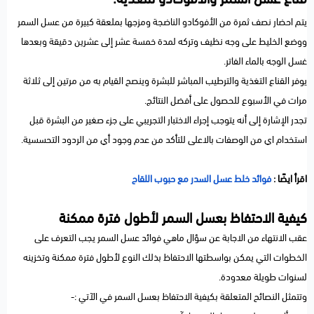
يتم احضار نصف ثمرة من الأفوكادو الناضجة ومزجها بملعقة كبيرة من عسل السمر
ووضع الخليط على وجه نظيف وتركه لمدة خمسة عشر إلى عشرين دقيقة وبعدها
غسل الوجه بالماء الفاتر.
يوفر القناع التغذية والترطيب المباشر للبشرة وينصح القيام به من مرتين إلى ثلاثة
مرات في الأسبوع للحصول على أفضل النتائج.
تجدر الإشارة إلى أنه يتوجب إجراء الاختبار التجريبي على جزء صغير من البشرة قبل
استخدام اي من الوصفات بالاعلى للتأكد من عدم وجود أي من الردود التحسسية.
اقرأ ايضًا :
فوائد خلط عسل السدر مع حبوب اللقاح
كيفية الاحتفاظ بعسل السمر لأطول فترة ممكنة
عقب الانتهاء من الاجابة عن سؤال ماهي فوائد عسل السمر يجب التعرف على
الخطوات التي يمكن بواسطتها الاحتفاظ بذلك النوع لأطول فترة ممكنة وتخزينه
لسنوات طويلة معدودة.
وتتمثل النصائح المتعلقة بكيفية الاحتفاظ بعسل السمر في الآتي :-