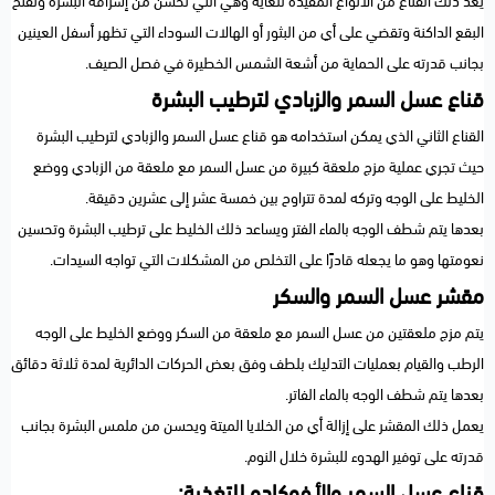
يعد ذلك القناع من الأنواع المفيدة للغاية وهي التي تحسن من إشراقة البشرة وتفتح
البقع الداكنة وتقضي على أي من البثور أو الهالات السوداء التي تظهر أسفل العينين
بجانب قدرته على الحماية من أشعة الشمس الخطيرة في فصل الصيف.
قناع عسل السمر والزبادي لترطيب البشرة
القناع الثاني الذي يمكن استخدامه هو قناع عسل السمر والزبادي لترطيب البشرة
حيث تجري عملية مزج ملعقة كبيرة من عسل السمر مع ملعقة من الزبادي ووضع
الخليط على الوجه وتركه لمدة تتراوح بين خمسة عشر إلى عشرين دقيقة.
بعدها يتم شطف الوجه بالماء الفتر ويساعد ذلك الخليط على ترطيب البشرة وتحسين
نعومتها وهو ما يجعله قادرًا على التخلص من المشكلات التي تواجه السيدات.
مقشر عسل السمر والسكر
يتم مزج ملعقتين من عسل السمر مع ملعقة من السكر ووضع الخليط على الوجه
الرطب والقيام بعمليات التدليك بلطف وفق بعض الحركات الدائرية لمدة ثلاثة دقائق
بعدها يتم شطف الوجه بالماء الفاتر.
يعمل ذلك المقشر على إزالة أي من الخلايا الميتة ويحسن من ملمس البشرة بجانب
قدرته على توفير الهدوء للبشرة خلال النوم.
قناع عسل السمر والأفوكادو للتغذية: