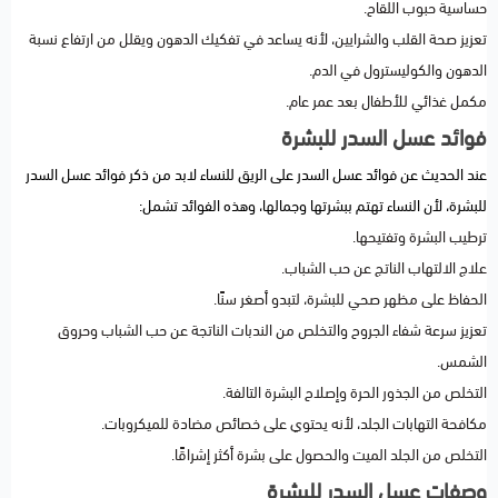
حساسية حبوب اللقاح.
تعزيز صحة القلب والشرايين، لأنه يساعد في تفكيك الدهون ويقلل من ارتفاع نسبة
الدهون والكوليسترول في الدم.
مكمل غذائي للأطفال بعد عمر عام.
فوائد عسل السدر للبشرة
عند الحديث عن فوائد عسل السدر على الريق للنساء لابد من ذكر فوائد عسل السدر
للبشرة، لأن النساء تهتم ببشرتها وجمالها، وهذه الفوائد تشمل:
ترطيب البشرة وتفتيحها.
علاج الالتهاب الناتج عن حب الشباب.
الحفاظ على مظهر صحي للبشرة، لتبدو أصغر سنًا.
تعزيز سرعة شفاء الجروح والتخلص من الندبات الناتجة عن حب الشباب وحروق
الشمس.
التخلص من الجذور الحرة وإصلاح البشرة التالفة.
مكافحة التهابات الجلد، لأنه يحتوي على خصائص مضادة للميكروبات.
التخلص من الجلد الميت والحصول على بشرة أكثر إشراقًا.
وصفات عسل السدر للبشرة