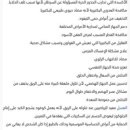
الأكسدة التي تحارب الجذور الحرة المسؤولة عن السرطان لأنها تسبب تلف الخلايا.
مكافحة العدوى البكتيرية لأنه مضاد حيوي طبيعي للبكتيريا.
التخفيف من أعراض حمى التيفود.
دعم الجهاز المناعي لمحاربة الأمراض المختلفة.
مكافحة الفطر المسبب لمرض العفن الأسود.
التقليل من البكتيريا التي تعيش في القولون وتسبب مشاكل صحية.
علاج مشكلة الإمساك المزمن.
مضاد للالتهاب الرئوي.
تعزيز صحة الجهاز التنفسي.
التخلص من السعال واحتقان الحلق.
تحسين عمل الجهاز الهضمي، لأن تناول ملعقة كبيرة منه على الريق يخفف من
مشاكل عسر الهضم والانتفاخ طوال اليوم.
التخلص من حموضة المعدة.
العسل
مفيد للرياضيين عند تناوله على الريق، لأنه يعمل كوقود يشجع الكبد على إنتاج
الجلوكوز ليعوض الجسم عن السكريات التي يفقدها في التمرين.
الحماية من أعراض الحساسية الموسمية وذلك بالطبع إذا كان الشخص لا يعاني من