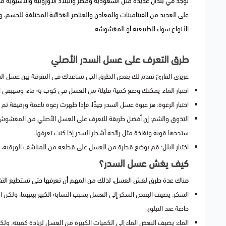
توجد في بلدان عديدة مثل السعودية ومصر والبلاد الأوروبية والآسيوية 
على العديد من الفيتامينات والمعادن والعناصر الغذائية المختلفة للجسم
الأنواع سواء الطبيعية أو المغشوشة.
طرق التعرف على عسل السدر الأصلي
عزيزي القارئ نقدم لك بعض الطرق التي تساعدك في التفرقة بين عسل ا
اختبار الماء: يمكنك وضع كمية قليلة من العسل في كوب به ماء، وسيبق
اختبار الرغوة: هز عبوة عسل السدر جيدًا، فإذا ظهرت رغوة ناعمة ورقيقة ث
التذوق والشم: إن أفضل طريقة للتعرف على العسل الأصلي من المغشوش هي
ستجدها قوية ونفاذة مثل رائحة أشجار السدر إذا كنت تعرفها.
اختبار البلل: قم بوضع قطرة من العسل على قطعة من المناشف الورقية، و
كيف يغش عسل السدر؟
هناك عدة طرق لغش العسل، لذلك من المهم أن تعرفها حتى تستطيع التف
السكر: يضيف البعض السكر إلى العسل بسبب التشابه الكبير بينهما، ولكن ا
خاصة عند التبلور.
الماء: يضيف البعض الماء إلى الكميات الكبيرة من العسل لزيادة كميته، و