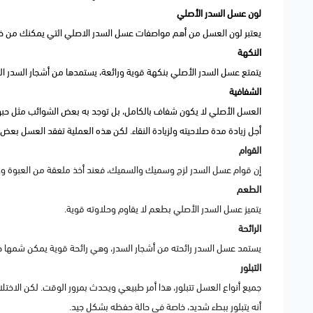
لون عسل السدر الأصلي
يعتبر لون العسل من أهم مواصفات عسل السدر الاصلي التي يمكنك من خلاله
النكهة
يتمتع عسل السدر الأصلي بنكهة قوية ورائعة، يستمدها من أشجار السدر ال
الشفافية
العسل الأصلي لا يكون شفاف بالكامل، بل توجد به بعض الشوائب مثل حبوب 
أجل زيادة مدة صلاحيته ولزيادة النقاء. لكن هذه العملية تفقد العسل 
القوام
إن قوام عسل السدر لزج وسميك والسميك، فعند أخذ ملعقة من العبوة و
الطعم
يتميز عسل السدر الأصلي بطعم لا يقاوم وحلاوته قوية.
الرائحة
يستمد عسل السدر رائحته من أشجار السدر، وهي رائحة قوية يمكن شمها ح
التبلور
جميع أنواع العسل تتبلور، هذا أمر طبيعي ويحدث بمرور الوقت. لكن الاخ
أنه يتبلور ببطء شديد، خاصة في حالة حفظه بشكل جيد.