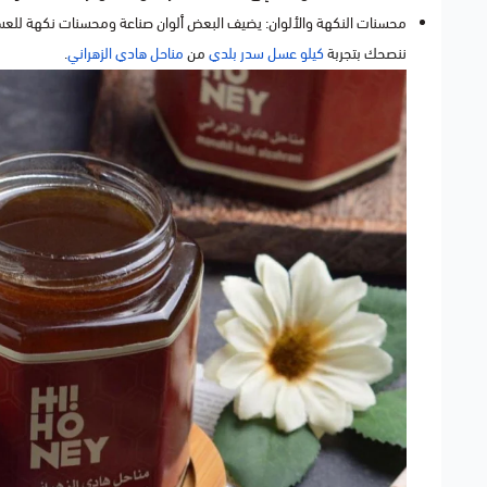
محسنات النكهة والألوان: يضيف البعض ألوان صناعة ومحسنات نكهة للع
ننصحك بتجربة
كيلو عسل سدر بلدي
من
مناحل هادي الزهراني
.