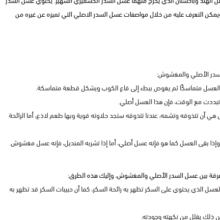
مثل الهند وباكستان الذي يخرج منهما عسل السدر الكشميري الشهير. يحتوي عسل السدر
، ويمكن التعرف عليه من خلال مواصفات عسل السدر الاصلي التي تميزه عن غيره من
لسدر الأصلي والمغشوش:
ى العسل متماسكًا ثم يغوص ببطء إلى قاع الكوب ويشكل قطعة متماسكة.
م تبددت مع الوقت، فإن هذا العسل أصلي.
 أن تتذوقه وتشمه، عندنا تتذوقه ستجد حلاوته قوية وبها طعم لاذع، أما الرائحة
إذا بقى العسل كما هو فإنه عسل أصلي، أما إذا تشربه المنديل، فإنه عسل مغشوش.
رقة بين عسل السدر الأصلي والمغشوش، وإليك هذه الطرق:
لعسل الذي يحتوي على السكر تظهر به رائحة السكر، كما أن حبيبات السكر قد تظهر به
لكن ذلك يقلل من نكهته وجودته.