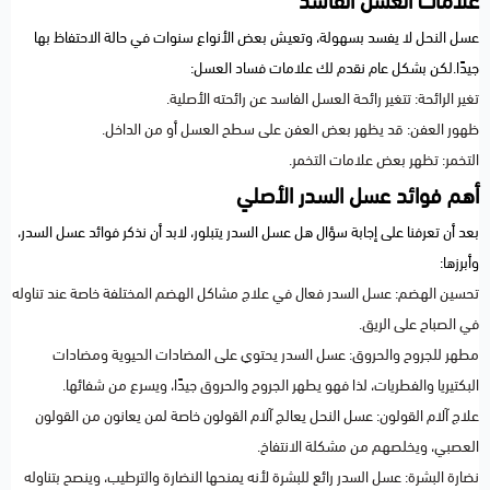
علامات العسل الفاسد
عسل النحل لا يفسد بسهولة، وتعيش بعض الأنواع سنوات في حالة الاحتفاظ بها
جيدًا.لكن بشكل عام نقدم لك علامات فساد العسل:
تغير الرائحة: تتغير رائحة العسل الفاسد عن رائحته الأصلية.
ظهور العفن: قد يظهر بعض العفن على سطح العسل أو من الداخل.
التخمر: تظهر بعض علامات التخمر.
أهم فوائد عسل السدر الأصلي
بعد أن تعرفنا على إجابة سؤال هل عسل السدر يتبلور، لابد أن نذكر فوائد عسل السدر،
وأبرزها:
تحسين الهضم: عسل السدر فعال في علاج مشاكل الهضم المختلفة خاصة عند تناوله
في الصباح على الريق.
مطهر للجروح والحروق: عسل السدر يحتوي على المضادات الحيوية ومضادات
البكتيريا والفطريات، لذا فهو يطهر الجروح والحروق جيدًا، ويسرع من شفائها.
علاج آلام القولون: عسل النحل يعالج آلام القولون خاصة لمن يعانون من القولون
العصبي، ويخلصهم من مشكلة الانتفاخ.
نضارة البشرة: عسل السدر رائع للبشرة لأنه يمنحها النضارة والترطيب، وينصح بتناوله