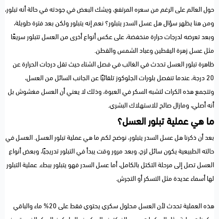
حول العالم على الرغم من سعره المرتفع، ويشك البعض في جودته في حالة أنه تبلور،
ومن هنا يظهر سؤال هل عسل السدر يتبلور؟ نعم إنه يتبلور ولكن بعد فترة طويلة،
وبعد تعرضه لدرجات حرارة منخفضة، على عكس أنواع أخرى من العسل تتبلور سريعًا
مثل عسل زهرة اليقطين وعباد الشمس والقطن.
ظاهرة تبلور العسل تحدث في الغالب في فصل الشتاء حيث تقل درجات الحرارة عن
20 درجة، عندما تنفصل بلورات الجلوكوز تلقائيًا عن الجانب السائل من العسل،
وتتجمع هذه الكرات لتشبه السكر في العبوة، وذلك لا يعني أن العسل مغشوش بل
أنه أصلي، ومازال صالح للاستهلاك البشري.
ما هي عملية تبلور العسل؟
بعد أن ذكرنا هل عسل السدر يتبلور، نوضح لكم ما هي عملية تبلور العسل. العسل في
حالته الطبيعية يكون سائل لزج، وبعد مرور وقت يبدأ في التبلور تدريجيًا، وبعض أنواع
العسل تصل إلى مرحلة التكتل بالكامل، أما عسل السدر فهو يتبلور ببطء. عملية التبلور
لها أسماء عديدة مثل التسكر أو التجرش.
هذه العملية تحدث لأن العسل محلول سكري يحتوي فقط على 20% ماء والباقي