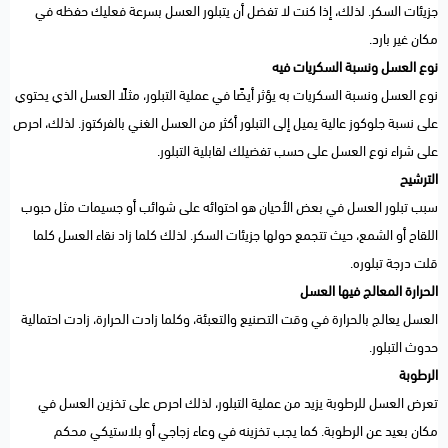
جزيئات السكر. لذلك، إذا كنت لا تفضل أن يتبلور العسل بسرعة فعليك حفظه في
مكان غير بارد.
نوع العسل ونسبة السكريات فيه
نوع العسل ونسبة السكريات به يؤثر أيضًا في عملية التبلور، مثلًا العسل الذي يحتوي
على نسبة جلوكوز عالية يميل إلى التبلور أكثر من العسل الغني بالفركتوز. لذلك، احرص
على شراء نوع العسل على حسب تفضيلك لقابلية التبلور.
الترشيح
سبب تبلور العسل في بعض الأحيان هو احتوائه على شوائب أو جسيمات مثل حبوب
اللقاح أو الشمع، حيث تتجمع حولها جزيئات السكر. لذلك كلما زاد نقاء العسل كلما
قلت درجة تبلوره.
الحرارة المعالج فيها العسل
العسل يعالج بالحرارة في وقت التصنيع والتعبئة، وكلما زادت الحرارة، زادت احتمالية
حدوث التبلور.
الرطوبة
تعرض العسل للرطوبة يزيد من عملية التبلور، لذلك احرص على تخزين العسل في
مكان بعيد عن الرطوبة. كما يجب تخزينه في وعاء زجاجي أو بلاستيكي محكم