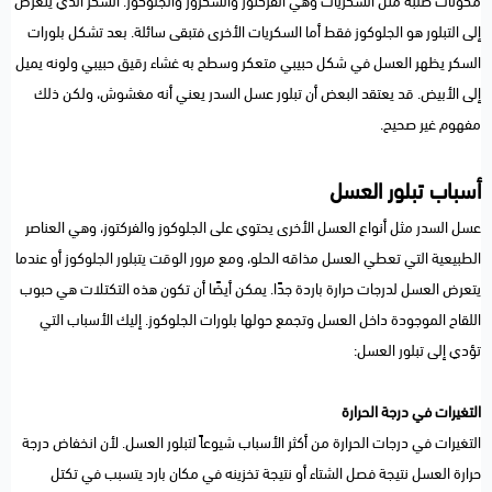
مكونات صلبة مثل السكريات وهي الفركتوز والسكروز والجلوكوز. السكر الذي يتعرض
إلى التبلور هو الجلوكوز فقط أما السكريات الأخرى فتبقى سائلة. بعد تشكل بلورات
السكر يظهر العسل في شكل حبيبي متعكر وسطح به غشاء رقيق حبيبي ولونه يميل
إلى الأبيض. قد يعتقد البعض أن تبلور عسل السدر يعني أنه مغشوش، ولكن ذلك
مفهوم غير صحيح.
أسباب تبلور العسل
عسل السدر مثل أنواع العسل الأخرى يحتوي على الجلوكوز والفركتوز، وهي العناصر
الطبيعية التي تعطي العسل مذاقه الحلو، ومع مرور الوقت يتبلور الجلوكوز أو عندما
يتعرض العسل لدرجات حرارة باردة جدًا. يمكن أيضًا أن تكون هذه التكتلات هي حبوب
اللقاح الموجودة داخل العسل وتجمع حولها بلورات الجلوكوز. إليك الأسباب التي
تؤدي إلى تبلور العسل:
التغيرات في درجة الحرارة
التغيرات في درجات الحرارة من أكثر الأسباب شيوعاً لتبلور العسل. لأن انخفاض درجة
حرارة العسل نتيجة فصل الشتاء أو نتيجة تخزينه في مكان بارد يتسبب في تكتل