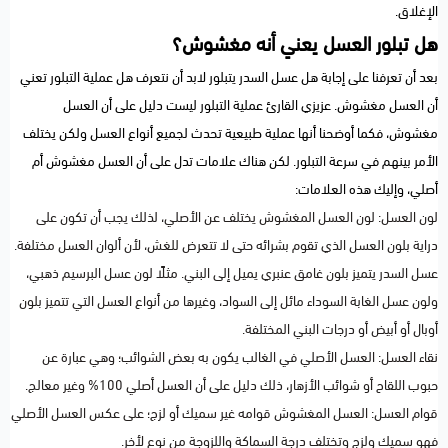
الإغلاق.
هل تبلور العسل يعني أنه مغشوش؟
بعد أن تعرفنا على إجابة هل عسل السدر يتبلور لابد أن نتعرف هل عملية التبلور تعني
أن العسل مغشوش. عزيزي القارئ عملية التبلور ليست دليل على أن العسل
مغشوش، فكما أوضحنا أنها عملية طبيعية تحدث لجميع أنواع العسل ولكن يختلف
الأمر بينهم في سرعة التبلور. لكن هناك علامات تدل على أن العسل مغشوش أم
أصلي، وإليك هذه العلامات:
لون العسل: لون العسل المغشوش يختلف عن الأصلي، لذلك يجب أن تكون على
دراية بلون العسل الذي تقوم بشرائه حتى لا تتعرض للغش، لأن ألوان العسل مختلفة.
عسل السدر يتميز بلون غامق عنبري يميل إلى البني. مثلًا لون عسل البرسيم ذهبي،
ولون عسل الغابة السوداء مائل إلى السواد، وغيرها من أنواع العسل التي تتميز بلون
أوبال أو أبيض أو درجات البني المختلفة.
نقاء العسل: العسل الأصلي في الغالب يكون به بعض الشوائب؛ وهي عبارة عن
حبوب اللقاح أو شوائب الأزهار، ذلك دليل على أن العسل أصلي 100% وغير معالج.
قوام العسل: العسل المغشوش قوامه غير سميك أو لزج؛ على عكس العسل الأصلي
فهو سميك ولزج وتختلف درجة السماكة واللزوجة من نوع لأخر.