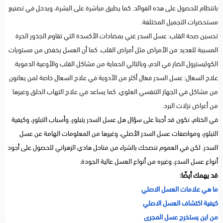
بانتظام للحصول على هذه الفوائد. كما يطبق مباشرة على البشرة، ويدخل في تصنيع
مستحضرات التجميل المختلفة.
تحسين صحة القلب: عسل السدر غني بمضادات الأكسدة التي تقاوم الجذور الحرة
المسببة للعديد من الأمراض مثل أمراض القلب. كما أن العسل يخفض من مستويات
الكوليسترول الضار في الدم، وبالتالي الحماية من مشاكل القلب والأوعية الدموية.
علاج السعال: عسل السدر فعال أكثر من الأدوية في علاج السعال خاصة لمن يعانون
من مشاكل في الجهاز التنفسي العلوي. كما يساعد في علاج التهاب الحلق وغيرها
من أعراض نزلات البرد.
في الختام، نكون قد أجبنا على سؤال هل عسل السدر يتبلور، وأسباب التبلور، وكيفية
التبلور، ومواصفات عسل السدر الأصلي، وغيرها من المعلومات الهامة عن عسل
السدر. لكن في العموم ننصحك بالشراء من مناحل هادي الزهراني للحصول على أجود
أنواع عسل السدر، وغيره من أنواع العسل عالية الجودة.
قد يهمك أيضًا:
ما هي علامات العسل الاصلي
كيفية اكتشاف العسل الاصلي
من اين يستخرج عسل المجرى