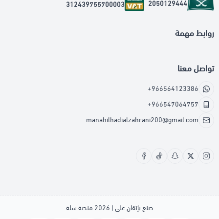
2050129444
312439755700003
روابط مهمة
تواصل معنا
+966564123386
+966547064757
manahilhadialzahrani200@gmail.com
صنع بإتقان على | 2026
منصة سلة