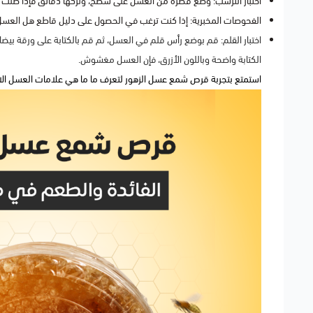
اختبار الترسب: وضع قطرة من العسل على سطح، وتركها دقائق فإذا ظلت م
الفحوصات المخبرية: إذا كنت ترغب في الحصول على دليل قاطع هل العسل أ
اختبار القلم: قم بوضع رأس قلم في العسل، ثم قم بالكتابة على ورقة بيضاء ف
الكتابة واضحة وباللون الأزرق، فإن العسل مغشوش.
استمتع بتجربة
قرص شمع عسل الزهور
لتعرف ما ما هي علامات العسل الا