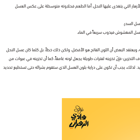
لأزهار التي يتغذى عليها النحل، أما الطعم فحلاوته متوسطة على عكس العسل
عسل السدر.
العسل المغشوش فيذوب سريعاً في الماء.
يعتقد البعض أن اللون الفاتح هو الأفضل، ولكن ذلك خطأ، بل كلما كان عسل النحل
لتخزين؛ فإنّ تخزينه لفترات طويلة يجعل لونه غامقاً، كما أن تخزينه في عبوات من
يد. لذلك، يجب أن تكون على دراية بلون العسل الذي ستقوم بشرائه حتى تستطيع تحديد