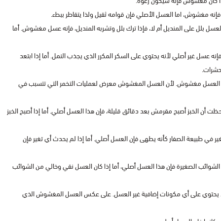
 إذا كان مغشوش فإنه سيكون رغوة.
فإنه مغشوش، اما العسل الأصلي فإن قوامه ثقيل ولذا يتقاطر ببطء.
سل بلل على المنديل أم لا، فإذا ترك بلل وتشربه المنديل، فإنه عسل مغشوش. أما
إنه عسل غير أصلي لأنه يحتوي على السكر المكرر الذي يجذب النمل. أما إذا ابتعد
حشرات.
 هذا العسل مغشوش. لأن العسل المغشوش معرض لعمليات التخمر التي تتسبب في
حظت أن الخبز أصبح مقرمش بعد دقائق قليلة، فإن هذا العسل أصلي. أما إذا أصبح الخبز
ير في طبيعة الصفار كأنه يطهى فإن العسل أصلي. أما إذا لم يحدث أي تغير فإن
 الشوائب الصغيرة فإن هذا العسل أصلي، أما إذا كان العسل نقي وخالي من الشوائب
ي لا يحتوي على أي مكونات إضافية غير العسل. على عكس العسل المغشوش الذي