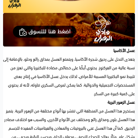
عسل الأكاسيا
يتغذى النحل على رحيق شجرة الأكاسيا، ويتمتع العسل بمذاق رائع وحلو، بالإضافة إلى
نسبة عالية من الفركتوز. يحتوي أيضًا على خصائص مضادة للبكتيريا والتي تعزز من
تثبيط نمو البكتيريا المسببة للأمراض، لذلك يدخل عسل الأكاسيا في إنتاج بعض
المستحضرات التجميلية والدوائية. كما يمكن لمرضى السكري تناوله، لأنه لا يحتوي
على كمية كبيرة من السكر.
عسل الزهور البرية
يستخرج هذا العسل من المنطقة التي تنتشر بها أنواع مختلفة من الزهور البرية. يتميز
هذا العسل بلون ومذاق رائع ومختلف عن الأنواع الأخرى، والسبب هو اختلاف مصادر
الرحيق. كما أن هذا العسل غني بالبروتينات والمعادن والفيتامينات المفيدة للجسم
بشكل عام. مثلًا يعالج الصداع النصفي وجفاف الحلق ويحسن الرؤية ويحمي من