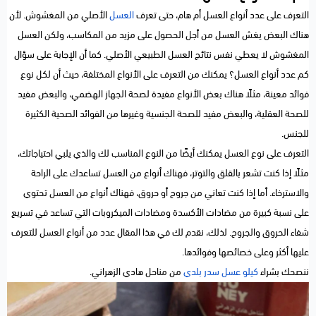
التعرف على عدد أنواع العسل أم هام، حتى تعرف
العسل
الأصلي من المغشوش. لأن
هناك البعض يغش العسل من أجل الحصول على مزيد من المكاسب، ولكن العسل
المغشوش لا يعطي نفس نتائج العسل الطبيعي الأصلي. كما أن الإجابة على سؤال
كم عدد أنواع العسل؟ يمكنك من التعرف على الأنواع المختلفة، حيث أن لكل نوع
فوائد معينة، مثلًا هناك بعض الأنواع مفيدة لصحة الجهاز الهضمي، والبعض مفيد
للصحة العقلية، والبعض مفيد للصحة الجنسية وغيرها من الفوائد الصحية الكثيرة
للجنس.
التعرف على نوع العسل يمكنك أيضًا من النوع المناسب لك والذي يلبي احتياجاتك،
مثلًا إذا كنت تشعر بالقلق والتوتر، فهناك أنواع من العسل تساعدك على الراحة
والاسترخاء. أما إذا كنت تعاني من جروح أو حروق، فهناك أنواع من العسل تحتوي
على نسبة كبيرة من مضادات الأكسدة ومضادات الميكروبات التي تساعد في تسريع
شفاء الحروق والجروح. لذلك، نقدم لك في هذا المقال عدد من أنواع العسل للتعرف
عليها أكثر وعلى خصائصها وفوائدها.
ننصحك بشراء
كيلو عسل سدر بلدي
من مناحل هادي الزهراني.