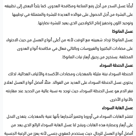
أيضًا عسل السدر من أجل رفع المناعة ومكافحة العدوى. كما يلجأ البعض إلى تطبيقه
على البشرة من أجل الحصول على فوائده العديدة للبشرة والمتمثلة في ترطيبها
وتوحيد اللون وتحفيز إنتاج الكولاجين الذي يعيد للبشرة نضارتها.
عسل المانوكا
عسل المانوكا تزداد شعبيته مع الوقت لأنه من أعلى أنواع العسل من حيث الاحتواء
على مضادات البكتيريا والفيروسات وبالتالي فعال في مكافحة أنواع العدوى
المختلفة. يستخرج من رحيق أزهار نبات المانوكا.
عسل الحنطة السوداء
الحنطة السوداء نبتة مليئة بالمغذيات ومضادات الأكسدة والألياف الغذائية، لذلك
يحتوي عسل الحنطة السوداء على العديد من الفوائد. مثلًا أفضل أنواع العسل لعلاج
فقر الدم هو عسل الحنطة السوداء، حيث توجد به نسبة عالية من الحديد عند مقارنته
بالأنواع الأخرى.
عسل الغابة السوداء
تنتشر الغابات السوداء في أوروبا وتتميز أشجارها بأنها غنية بالمغذيات. يتغذى النحل
على أزهار وعصارة هذه الغابات وينتج لنا عسل الغابة السوداء الرائع الذي يعد من
أفضل أنواع العسل للرجال، حيث يستخدم كمقوي جنسي لأنه يعزز من الرغبة الجنسية