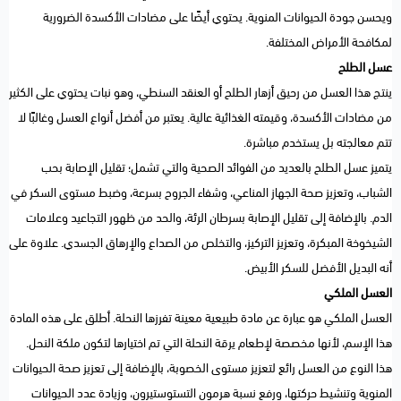
ويحسن جودة الحيوانات المنوية. يحتوي أيضًا على مضادات الأكسدة الضرورية
لمكافحة الأمراض المختلفة.
عسل الطلح
ينتج هذا العسل من رحيق أزهار الطلح أو العنقد السنطي، وهو نبات يحتوي على الكثير
من مضادات الأكسدة، وقيمته الغذائية عالية. يعتبر من أفضل أنواع العسل وغالبًا لا
تتم معالجته بل يستخدم مباشرة.
يتميز عسل الطلح بالعديد من الفوائد الصحية والتي تشمل؛ تقليل الإصابة بحب
الشباب، وتعزيز صحة الجهاز المناعي، وشفاء الجروح بسرعة، وضبط مستوى السكر في
الدم. بالإضافة إلى تقليل الإصابة بسرطان الرئة، والحد من ظهور التجاعيد وعلامات
الشيخوخة المبكرة، وتعزيز التركيز، والتخلص من الصداع والإرهاق الجسدي. علاوة على
أنه البديل الأفضل للسكر الأبيض.
العسل الملكي
العسل الملكي هو عبارة عن مادة طبيعية معينة تفرزها النحلة. أطلق على هذه المادة
هذا الإسم، لأنها مخصصة لإطعام يرقة النحلة التي تم اختيارها لتكون ملكة النحل.
هذا النوع من العسل رائع لتعزيز مستوى الخصوبة، بالإضافة إلى تعزيز صحة الحيوانات
المنوية وتنشيط حركتها، ورفع نسبة هرمون التستوستيرون، وزيادة عدد الحيوانات