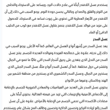
يستخدم عسل اللافندر أيضًا في علاج حالات البرد، ويساعد على الاسترخاء والتخلص
من التوتر والقلق والصداع، وبالتالي يحسن جودة النوم. يرجع السبب في ذلك إلى أن
اللافندر من الأزهار العطرية التي تحتوي على زيوت تساعد في الاسترخاء. للحصول
على مزيد من فوائد عسل اللافندر، ينصح بتناول عسل اللافندر مع كوب من الحليب
الدافئ أو الماء.
عسل السدر
يعد عسل السدر من أِشهر أنواع العسل في العالم، كما أنه الأغلى. يرجع السبب في
ذلك إلى ندرته، علاوة على خصائصه الفريدة وفوائده العديدة للجسم. ينتج عسل
السدر من النحل الذي يتغذى على رحيق أشجار السدر التي غالبًا ما تنمو في الجبال،
وتنتشر في دول مختلفة. كما أن لعسل السدر أنواع مثلًا عسل السدر الجبلي الذي
يستخرج من الجبال، وعسل السدر الكشميري الذي يستخرج من منطقة كشمير بين
الهند وباكستان، وغيرها من الأنواع.
يحتوي عسل السدر على العديد من الفيتامينات والمعادن الضرورية للجسم، بالإضافة
إلى الأحماض الأمينية والإنزيمات التي تزيد من قيمته الغذائية. يحتوي أيضًا على
مضادات الأكسدة التي تحمي الجسم من الإصابة بالأمراض. علاوة على أن عسل
السدر رائع لزيادة التركيز وتحسين الذاكرة وتحسين وظائف المخ بشكل عام، ويستخدم