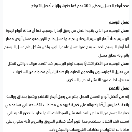
عدد أنواع العسل يتخطى 300 نوع كما ذكرنا، وإليك أفضل الأنواع:
عسل البرسيم
عسل البرسيم هو الذي ينتجه النحل من رحيق أزهار البرسيم، كما أن هناك أنواع لزهرة
البرسيم، مثلًا أزهار البرسيم البيضاء ينتج عنها عسل فاتح اللون وهو عسل أبيض ممتاز.
أما أزهار البرسيم الحمراء، ينتج عنها عسل غامق اللون، ولكن بشكل عام عسل البرسيم
رائع وله مذاق جميل.
عسل البرسيم هو الأكثر انتشارًا بسبب توفر البرسيم، كما تتعدد فوائده والتي تتمثل
في تقليل الكوليسترول والدهون الضارة، بالإضافة إلى أن محتواه من السكريات
معتدل، لذلك فهو الأمثل لمرضى السكري.
عسل اللافندر
إنه من أفضل أنواع العسل المجل، ينتج عن رحيق أزهار اللافندر ويتميز بمذاق ورائحة
رائعة. كما يتميز أيضًا باحتوائه على كمية كبيرة من مضادات الأكسدة التي تساعد في
حماية الجسم من الأمراض المختلفة مثل السرطانات، لأنها تحارب الجذور الحرة التي
تسبب تلف الخلايا. يستخدم هذا النوع أيضًا كعلاج للحروق والجروح لأنه يحتوي على
مضادات الالتهاب ومضادات الفيروسات والميكروبات.